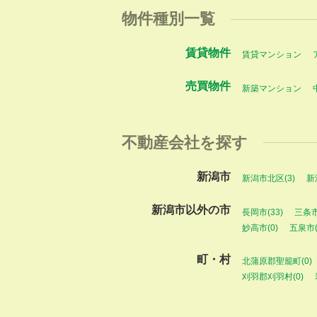
物件種別一覧
賃貸物件
賃貸マンション
売買物件
新築マンション
不動産会社を探す
新潟市
新潟市北区(3)
新
新潟市以外の市
長岡市(33)
三条市
妙高市(0)
五泉市(
町・村
北蒲原郡聖籠町(0)
刈羽郡刈羽村(0)