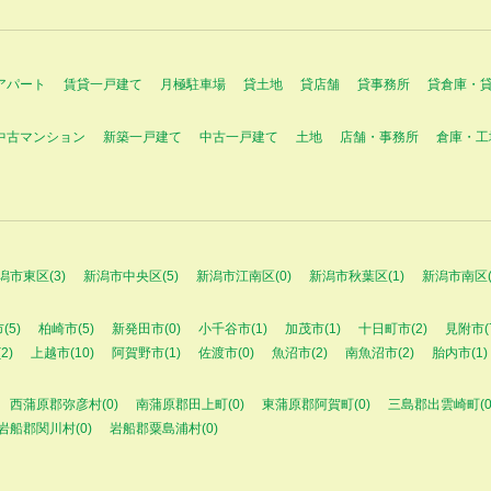
アパート
賃貸一戸建て
月極駐車場
貸土地
貸店舗
貸事務所
貸倉庫・
中古マンション
新築一戸建て
中古一戸建て
土地
店舗・事務所
倉庫・工
潟市東区(3)
新潟市中央区(5)
新潟市江南区(0)
新潟市秋葉区(1)
新潟市南区(
(5)
柏崎市(5)
新発田市(0)
小千谷市(1)
加茂市(1)
十日町市(2)
見附市(
2)
上越市(10)
阿賀野市(1)
佐渡市(0)
魚沼市(2)
南魚沼市(2)
胎内市(1)
西蒲原郡弥彦村(0)
南蒲原郡田上町(0)
東蒲原郡阿賀町(0)
三島郡出雲崎町(0
岩船郡関川村(0)
岩船郡粟島浦村(0)