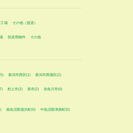
貸工場
その他（賃貸）
場
投資用物件
その他
5)
新潟市西区(1)
新潟市西蒲区(2)
7)
村上市(2)
燕市(2)
糸魚川市(0)
)
南魚沼郡湯沢町(0)
中魚沼郡津南町(0)