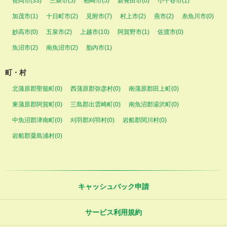
長岡市(33)
三条市(5)
柏崎市(5)
新発田市(0)
小千谷市(1)
加茂市(1)
十日町市(2)
見附市(7)
村上市(2)
燕市(2)
糸魚川市(0)
妙高市(0)
五泉市(2)
上越市(10)
阿賀野市(1)
佐渡市(0)
魚沼市(2)
南魚沼市(2)
胎内市(1)
町・村
北蒲原郡聖籠町(0)
西蒲原郡弥彦村(0)
南蒲原郡田上町(0)
東蒲原郡阿賀町(0)
三島郡出雲崎町(0)
南魚沼郡湯沢町(0)
中魚沼郡津南町(0)
刈羽郡刈羽村(0)
岩船郡関川村(0)
岩船郡粟島浦村(0)
キャッシュバック申請
サービス利用規約