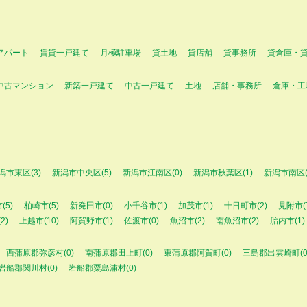
アパート
賃貸一戸建て
月極駐車場
貸土地
貸店舗
貸事務所
貸倉庫・
中古マンション
新築一戸建て
中古一戸建て
土地
店舗・事務所
倉庫・工
潟市東区(3)
新潟市中央区(5)
新潟市江南区(0)
新潟市秋葉区(1)
新潟市南区(
(5)
柏崎市(5)
新発田市(0)
小千谷市(1)
加茂市(1)
十日町市(2)
見附市(
2)
上越市(10)
阿賀野市(1)
佐渡市(0)
魚沼市(2)
南魚沼市(2)
胎内市(1)
西蒲原郡弥彦村(0)
南蒲原郡田上町(0)
東蒲原郡阿賀町(0)
三島郡出雲崎町(0
岩船郡関川村(0)
岩船郡粟島浦村(0)