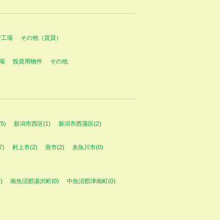
貸工場
その他（賃貸）
場
投資用物件
その他
5)
新潟市西区(1)
新潟市西蒲区(2)
7)
村上市(2)
燕市(2)
糸魚川市(0)
)
南魚沼郡湯沢町(0)
中魚沼郡津南町(0)