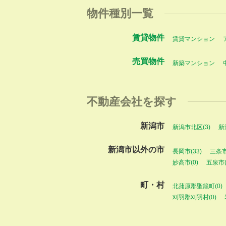
物件種別一覧
賃貸物件
賃貸マンション
売買物件
新築マンション
不動産会社を探す
新潟市
新潟市北区(3)
新
新潟市以外の市
長岡市(33)
三条市
妙高市(0)
五泉市(
町・村
北蒲原郡聖籠町(0)
刈羽郡刈羽村(0)