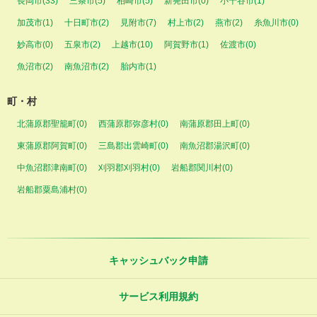
長岡市(33)
三条市(5)
柏崎市(5)
新発田市(0)
小千谷市(1)
加茂市(1)
十日町市(2)
見附市(7)
村上市(2)
燕市(2)
糸魚川市(0)
妙高市(0)
五泉市(2)
上越市(10)
阿賀野市(1)
佐渡市(0)
魚沼市(2)
南魚沼市(2)
胎内市(1)
町・村
北蒲原郡聖籠町(0)
西蒲原郡弥彦村(0)
南蒲原郡田上町(0)
東蒲原郡阿賀町(0)
三島郡出雲崎町(0)
南魚沼郡湯沢町(0)
中魚沼郡津南町(0)
刈羽郡刈羽村(0)
岩船郡関川村(0)
岩船郡粟島浦村(0)
キャッシュバック申請
サービス利用規約