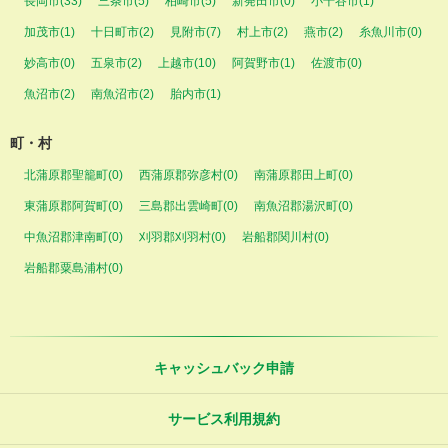
長岡市(33)
三条市(5)
柏崎市(5)
新発田市(0)
小千谷市(1)
加茂市(1)
十日町市(2)
見附市(7)
村上市(2)
燕市(2)
糸魚川市(0)
妙高市(0)
五泉市(2)
上越市(10)
阿賀野市(1)
佐渡市(0)
魚沼市(2)
南魚沼市(2)
胎内市(1)
町・村
北蒲原郡聖籠町(0)
西蒲原郡弥彦村(0)
南蒲原郡田上町(0)
東蒲原郡阿賀町(0)
三島郡出雲崎町(0)
南魚沼郡湯沢町(0)
中魚沼郡津南町(0)
刈羽郡刈羽村(0)
岩船郡関川村(0)
岩船郡粟島浦村(0)
キャッシュバック申請
サービス利用規約