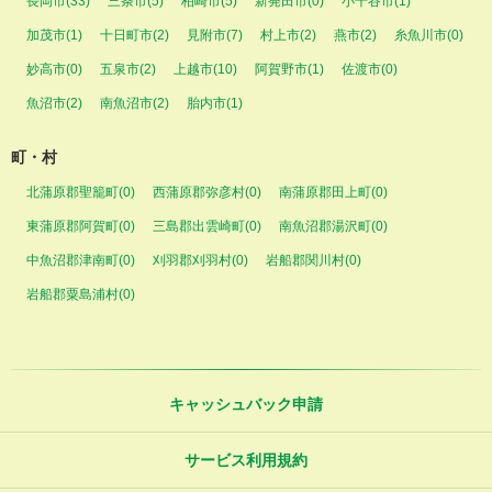
長岡市(33)
三条市(5)
柏崎市(5)
新発田市(0)
小千谷市(1)
加茂市(1)
十日町市(2)
見附市(7)
村上市(2)
燕市(2)
糸魚川市(0)
妙高市(0)
五泉市(2)
上越市(10)
阿賀野市(1)
佐渡市(0)
魚沼市(2)
南魚沼市(2)
胎内市(1)
町・村
北蒲原郡聖籠町(0)
西蒲原郡弥彦村(0)
南蒲原郡田上町(0)
東蒲原郡阿賀町(0)
三島郡出雲崎町(0)
南魚沼郡湯沢町(0)
中魚沼郡津南町(0)
刈羽郡刈羽村(0)
岩船郡関川村(0)
岩船郡粟島浦村(0)
キャッシュバック申請
サービス利用規約