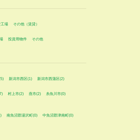
貸工場
その他（賃貸）
場
投資用物件
その他
5)
新潟市西区(1)
新潟市西蒲区(2)
7)
村上市(2)
燕市(2)
糸魚川市(0)
)
南魚沼郡湯沢町(0)
中魚沼郡津南町(0)