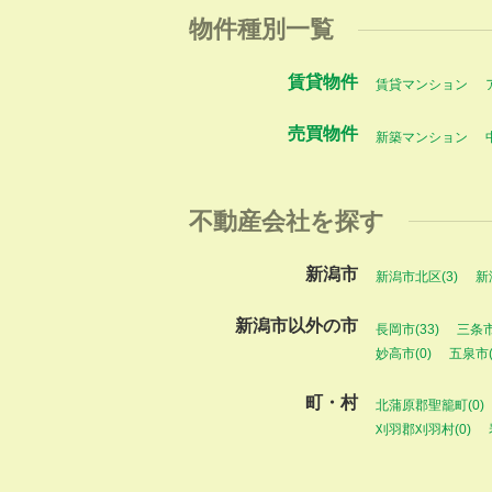
物件種別一覧
賃貸物件
賃貸マンション
売買物件
新築マンション
不動産会社を探す
新潟市
新潟市北区(3)
新
新潟市以外の市
長岡市(33)
三条市
妙高市(0)
五泉市(
町・村
北蒲原郡聖籠町(0)
刈羽郡刈羽村(0)