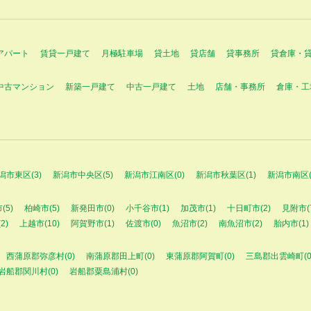
アパート
賃貸一戸建て
月極駐車場
貸土地
貸店舗
貸事務所
貸倉庫・
中古マンション
新築一戸建て
中古一戸建て
土地
店舗・事務所
倉庫・工
潟市東区(3)
新潟市中央区(5)
新潟市江南区(0)
新潟市秋葉区(1)
新潟市南区(
(5)
柏崎市(5)
新発田市(0)
小千谷市(1)
加茂市(1)
十日町市(2)
見附市(
2)
上越市(10)
阿賀野市(1)
佐渡市(0)
魚沼市(2)
南魚沼市(2)
胎内市(1)
西蒲原郡弥彦村(0)
南蒲原郡田上町(0)
東蒲原郡阿賀町(0)
三島郡出雲崎町(0
岩船郡関川村(0)
岩船郡粟島浦村(0)