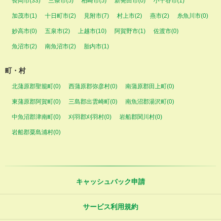
長岡市(33)
三条市(5)
柏崎市(5)
新発田市(0)
小千谷市(1)
加茂市(1)
十日町市(2)
見附市(7)
村上市(2)
燕市(2)
糸魚川市(0)
妙高市(0)
五泉市(2)
上越市(10)
阿賀野市(1)
佐渡市(0)
魚沼市(2)
南魚沼市(2)
胎内市(1)
町・村
北蒲原郡聖籠町(0)
西蒲原郡弥彦村(0)
南蒲原郡田上町(0)
東蒲原郡阿賀町(0)
三島郡出雲崎町(0)
南魚沼郡湯沢町(0)
中魚沼郡津南町(0)
刈羽郡刈羽村(0)
岩船郡関川村(0)
岩船郡粟島浦村(0)
キャッシュバック申請
サービス利用規約