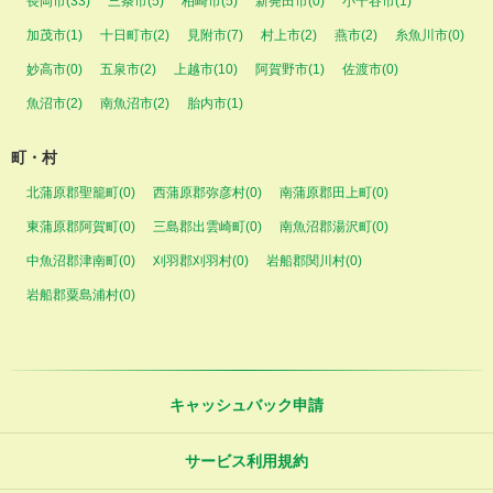
長岡市(33)
三条市(5)
柏崎市(5)
新発田市(0)
小千谷市(1)
加茂市(1)
十日町市(2)
見附市(7)
村上市(2)
燕市(2)
糸魚川市(0)
妙高市(0)
五泉市(2)
上越市(10)
阿賀野市(1)
佐渡市(0)
魚沼市(2)
南魚沼市(2)
胎内市(1)
町・村
北蒲原郡聖籠町(0)
西蒲原郡弥彦村(0)
南蒲原郡田上町(0)
東蒲原郡阿賀町(0)
三島郡出雲崎町(0)
南魚沼郡湯沢町(0)
中魚沼郡津南町(0)
刈羽郡刈羽村(0)
岩船郡関川村(0)
岩船郡粟島浦村(0)
キャッシュバック申請
サービス利用規約