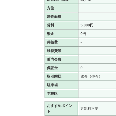
方位
建物面積
賃料
5,000円
敷金
0円
共益費
-
維持費等
町内会費
保証金
0
取引態様
媒介（仲介）
駐車場
学校区
おすすめポイン
更新料不要
ト