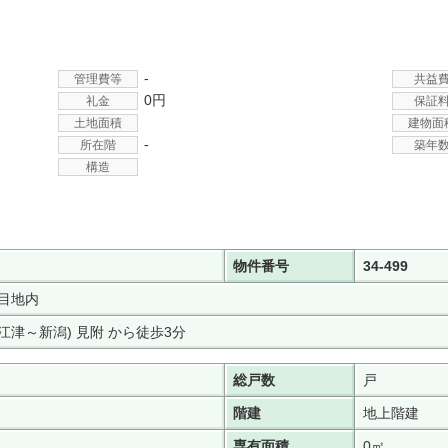
-
管理費等
共益
0円
礼金
保証
土地面積
建物面
-
所在階
築年
構造
物件番号
34-499
目地内
直江津～新潟) 見附 から徒歩3分
総戸数
戸
階建
地上階建
専有面積
0㎡