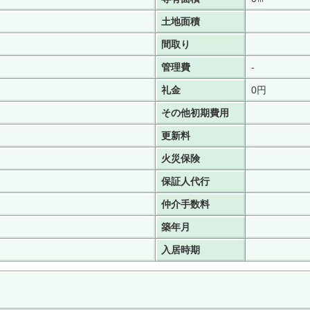
土地面積
間取り
管理費
-
礼金
0円
その他初期費用
更新料
火災保険
保証人代行
仲介手数料
築年月
入居時期