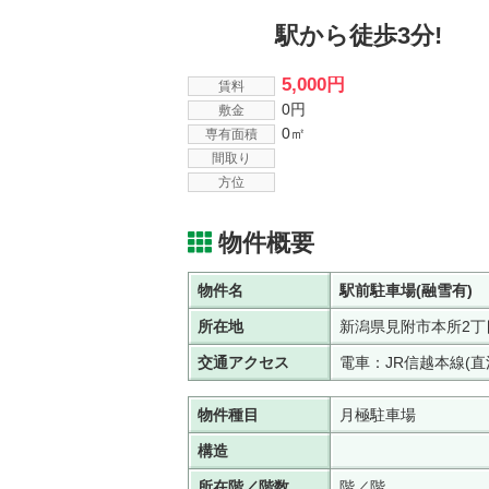
駅から徒歩3分!
5,000円
賃料
0円
敷金
0㎡
専有面積
間取り
方位
物件概要
物件名
駅前駐車場(融雪有)
所在地
新潟県見附市本所2丁
交通アクセス
電車：JR信越本線(
物件種目
月極駐車場
構造
所在階／階数
階／階