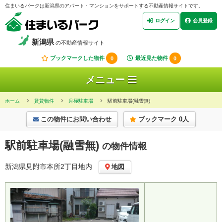
住まいるパークは新潟県のアパート・マンションをサポートする不動産情報サイトです。
ログイン
会員登録
新潟県
の不動産情報サイト
ブックマークした物件
0
最近見た物件
0
メニュー
ホーム
賃貸物件
月極駐車場
駅前駐車場(融雪無)
この物件にお問い合わせ
ブックマーク 0人
駅前駐車場(融雪無)
の物件情報
新潟県見附市本所2丁目地内
地図