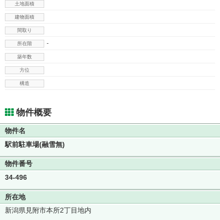
土地面積
建物面積
間取り
-
所在階
築年数
方位
構造
物件概要
物件名
駅前駐車場(融雪無)
物件番号
34-496
所在地
新潟県見附市本所2丁目地内