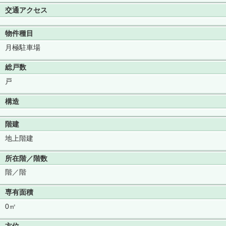
交通アクセス
物件種目
月極駐車場
総戸数
戸
構造
階建
地上階建
所在階／階数
階／階
専有面積
0㎡