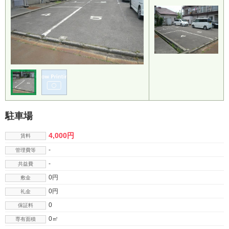
駐車場
4,000円
賃料
-
管理費等
-
共益費
0円
敷金
0円
礼金
0
保証料
0㎡
専有面積